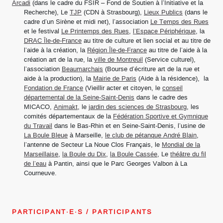
Arcadi
(dans le cadre du FSIR – Fond de Soutien à l’Initiative et la
Recherche), Le
TJP
(CDN à Strasbourg),
Lieux Publics
(dans le
cadre d’un Sirène et midi net), l’association
Le Temps des Rues
et le festival
Le Printemps des Rues
,
l’Espace Périphérique
, la
DRAC Île-de-France
au titre de culture et lien social et au titre de
l’aide à la création, la
Région Île-de-France
au titre de l’aide à la
création art de la rue, la
ville de Montreuil
(Service culturel),
l’association
Beaumarchais
(Bourse d’écriture art de la rue et
aide à la production), la
Mairie de Paris
(Aide à la résidence), la
Fondation de France
(Vieillir acter et citoyen, le
conseil
départemental de la Seine-Saint-Denis
dans le cadre des
MICACO,
Animakt
, le
jardin des sciences de Strasbourg
, les
comités départementaux de la
Fédération Sportive et Gymnique
du Travail
dans le Bas-Rhin et en Seine-Saint-Denis, l’usine de
La Boule Bleue
à Marseille,
le club de pétanque André Blain
,
l’antenne de Secteur La Noue Clos Français, le
Mondial de la
Marseillaise
,
la Boule du Dix
,
la Boule Cassée
, Le
théâtre du fil
de l’eau
à Pantin, ainsi que le Parc Georges Valbon à La
Courneuve.
PARTICIPANT·E·S / PARTICIPANTS