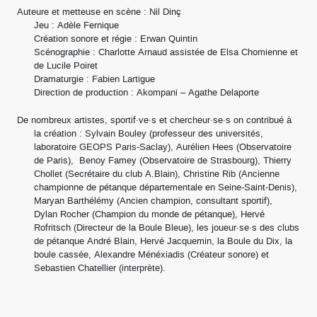
Auteure et metteuse en scène : Nil Dinç
Jeu : Adèle Fernique
Création sonore et régie : Erwan Quintin
Scénographie : Charlotte Arnaud assistée de Elsa Chomienne et
de Lucile Poiret
Dramaturgie : Fabien Lartigue
Direction de production : Akompani – Agathe Delaporte
De nombreux artistes, sportif·ve·s et chercheur·se·s on contribué à
la création : Sylvain Bouley (professeur des universités,
laboratoire GEOPS Paris-Saclay), Aurélien Hees (Observatoire
de Paris), Benoy Famey (Observatoire de Strasbourg), Thierry
Chollet (Secrétaire du club A.Blain), Christine Rib (Ancienne
championne de pétanque départementale en Seine-Saint-Denis),
Maryan Barthélémy (Ancien champion, consultant sportif),
Dylan Rocher (Champion du monde de pétanque), Hervé
Rofritsch (Directeur de la Boule Bleue), les joueur·se·s des clubs
de pétanque André Blain, Hervé Jacquemin, la Boule du Dix, la
boule cassée, Alexandre Ménéxiadis (Créateur sonore) et
Sebastien Chatellier (interprète).